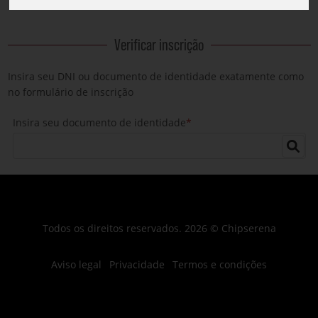
Internacional Badajoz-Elvas.
Verificar inscrição
Insira seu DNI ou documento de identidade exatamente como
no formulário de inscrição
Insira seu documento de identidade
*
Todos os direitos reservados. 2026 © Chipserena
Aviso legal
Privacidade
Termos e condições