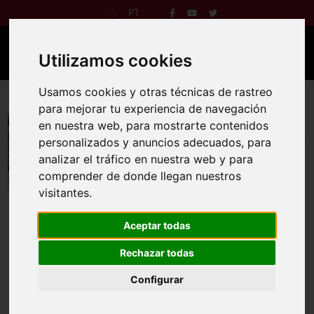
PT
Utilizamos cookies
Usamos cookies y otras técnicas de rastreo
33ª Meia Maratona Internacional Badajoz-
para mejorar tu experiencia de navegación
Elvas
en nuestra web, para mostrarte contenidos
personalizados y anuncios adecuados, para
16 fev. 2025
analizar el tráfico en nuestra web y para
comprender de donde llegan nuestros
Regulamento
Site oficial
visitantes.
Aceptar todas
Rechazar todas
Câmara Municipal de Elvas, em coorganização com a
Fundación Municipal de Deporte do Ayuntamiento de
Configurar
Badajoz e o Clube Elvense de Natação, organiza no dia 16
de fevereiro 2025, pelas 9h30, a 33ª Meia Maratona